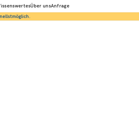
issenswertes
Über uns
Anfrage
nellstmöglich.