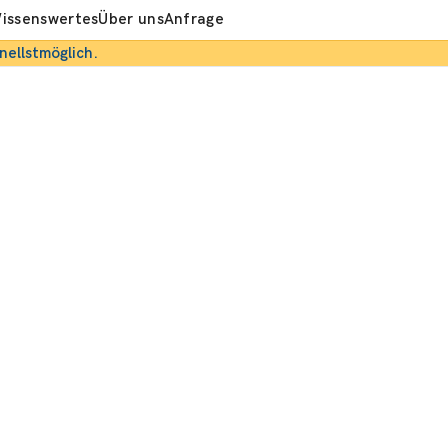
issenswertes
Über uns
Anfrage
nellstmöglich.